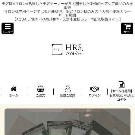
美容師×サロン×熟練した美容メーカーが共同開発した本物のヘアケア商品のみを
販売
サロン様専用ページでは美容商材他、認定サロン様のみの「天然小麦粉カラー
®」も展開
【AQUA LINE®・PAXLINK®・天然小麦粉カラー®正規取扱サイト】
メニュー
カート
【サロン様専用】
ホーム
ご注文
新規ご登録
ログイン
お取り扱い申請は
コチラ