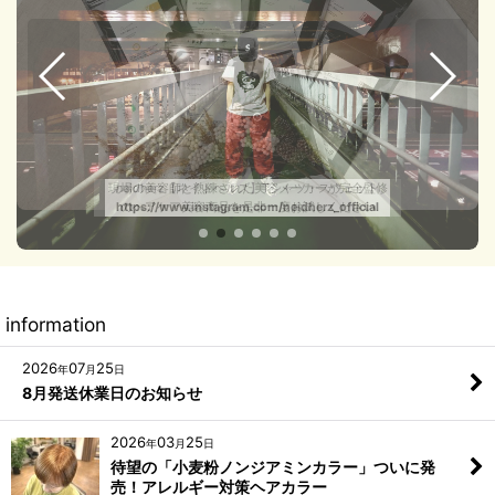
現場の美容師と熟練された美容メーカーが完全監修
neidherz【ネイドヘルズ】Tシャツ・スウェット
https://www.instagram.com/neidherz_official
https://www.instagram.com/neidherz_official
のヘアケア美容商品を是非一度お試しください
information
2026
07
25
年
月
日
8月発送休業日のお知らせ
2026
03
25
年
月
日
待望の「小麦粉ノンジアミンカラー」ついに発
売！アレルギー対策ヘアカラー