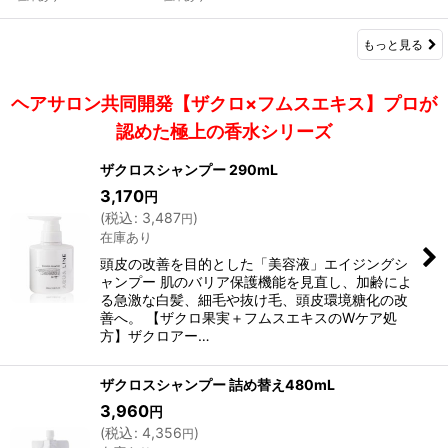
もっと見る
ヘアサロン共同開発【ザクロ×フムスエキス】プロが
認めた極上の香水シリーズ
ザクロスシャンプー 290mL
3,170
円
(
税込
:
3,487
)
円
在庫あり
頭皮の改善を目的とした「美容液」エイジングシ
ャンプー 肌のバリア保護機能を見直し、加齢によ
る急激な白髪、細毛や抜け毛、頭皮環境糖化の改
善へ。 【ザクロ果実＋フムスエキスのWケア処
方】ザクロアー…
ザクロスシャンプー 詰め替え480mL
3,960
円
(
税込
:
4,356
)
円