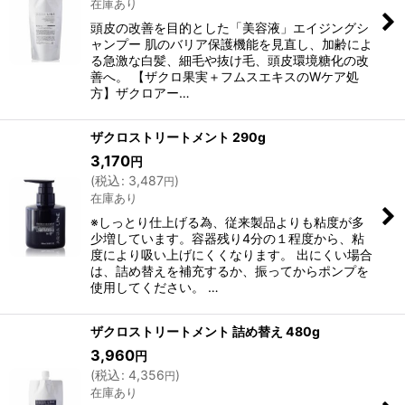
在庫あり
頭皮の改善を目的とした「美容液」エイジングシ
ャンプー 肌のバリア保護機能を見直し、加齢によ
る急激な白髪、細毛や抜け毛、頭皮環境糖化の改
善へ。 【ザクロ果実＋フムスエキスのWケア処
方】ザクロアー…
ザクロストリートメント 290g
3,170
円
(
税込
:
3,487
)
円
在庫あり
※しっとり仕上げる為、従来製品よりも粘度が多
少増しています。容器残り4分の１程度から、粘
度により吸い上げにくくなります。 出にくい場合
は、詰め替えを補充するか、振ってからポンプを
使用してください。 …
ザクロストリートメント 詰め替え 480g
3,960
円
(
税込
:
4,356
)
円
在庫あり