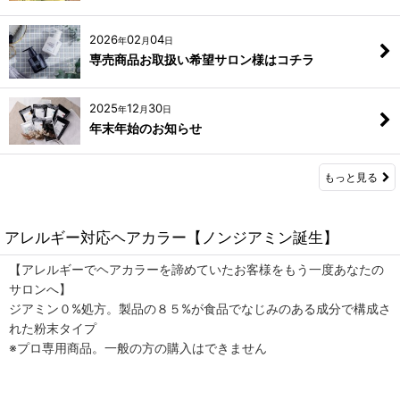
2026
02
04
年
月
日
専売商品お取扱い希望サロン様はコチラ
2025
12
30
年
月
日
年末年始のお知らせ
もっと見る
アレルギー対応ヘアカラー【ノンジアミン誕生】
【アレルギーでヘアカラーを諦めていたお客様をもう一度あなたの
サロンへ】
ジアミン０%処方。製品の８５%が食品でなじみのある成分で構成さ
れた粉末タイプ
※プロ専用商品。一般の方の購入はできません