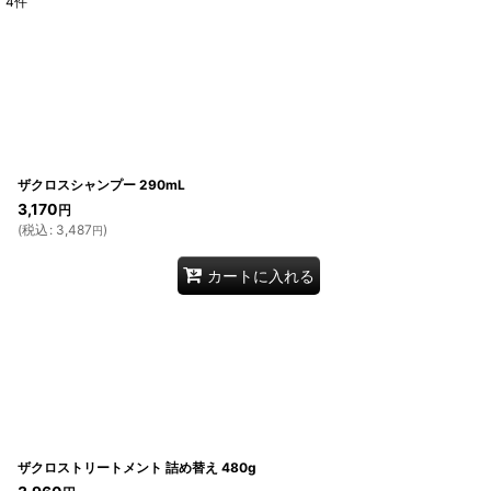
4
件
表示数
:
並び順
:
ザクロスシャンプー 290mL
3,170
円
(
税込
:
3,487
)
円
カートに入れる
ザクロストリートメント 詰め替え 480g