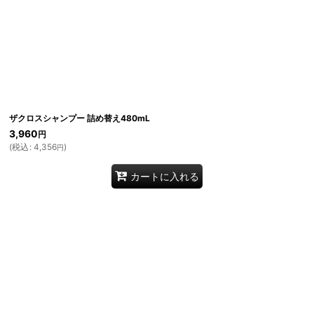
絞り込む
ザクロスシャンプー 詰め替え480mL
3,960
円
(
税込
:
4,356
)
円
カートに入れる