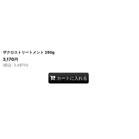
ザクロストリートメント 290g
3,170
円
(
税込
:
3,487
)
円
カートに入れる