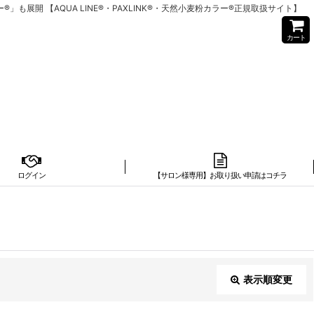
開 【AQUA LINE®・PAXLINK®・天然小麦粉カラー®正規取扱サイト】
カート
ログイン
【サロン様専用】お取り扱い申請はコチラ
表示順変更
閉じる