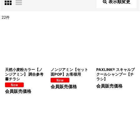
表示順変更
閉じる
22
件
表示数
:
並び順
:
絞り込む
天然小麦粉カラー【ノ
ノンジアミン【セット
PAXLINK® スキャルプ
ンジアミン】 調合参考
面POP】お客様用
クールシャンプー【チ
書チラシ
ラシ】
会員販売価格
会員販売価格
会員販売価格