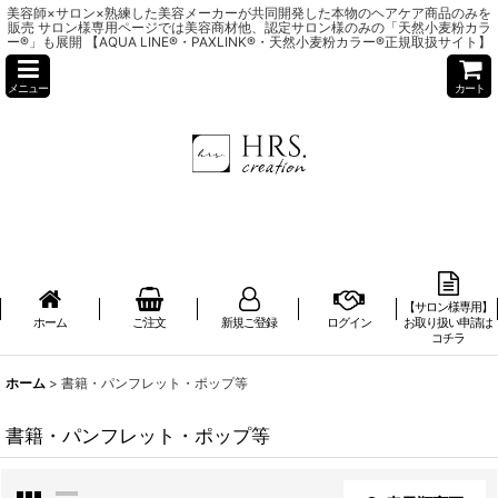
美容師×サロン×熟練した美容メーカーが共同開発した本物のヘアケア商品のみを
販売 サロン様専用ページでは美容商材他、認定サロン様のみの「天然小麦粉カラ
ー®」も展開 【AQUA LINE®・PAXLINK®・天然小麦粉カラー®正規取扱サイト】
メニュー
カート
【サロン様専用】
ホーム
ご注文
新規ご登録
ログイン
お取り扱い申請は
コチラ
ホーム
>
書籍・パンフレット・ポップ等
書籍・パンフレット・ポップ等