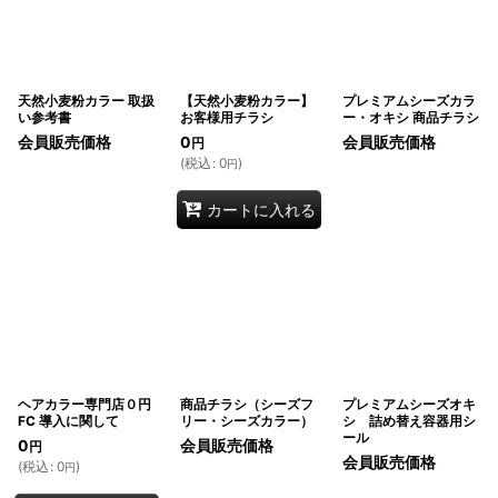
天然小麦粉カラー 取扱
【天然小麦粉カラー】
プレミアムシーズカラ
い参考書
お客様用チラシ
ー・オキシ 商品チラシ
会員販売価格
0
会員販売価格
円
(
税込
:
0
)
円
カートに入れる
ヘアカラー専門店０円
商品チラシ（シーズフ
プレミアムシーズオキ
FC 導入に関して
リー・シーズカラー）
シ 詰め替え容器用シ
ール
0
会員販売価格
円
会員販売価格
(
税込
:
0
)
円