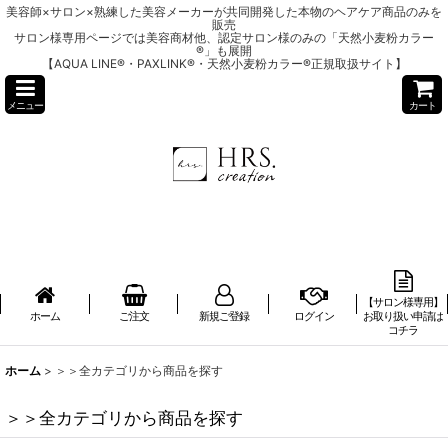
美容師×サロン×熟練した美容メーカーが共同開発した本物のヘアケア商品のみを
販売
サロン様専用ページでは美容商材他、認定サロン様のみの「天然小麦粉カラー
®」も展開
【AQUA LINE®・PAXLINK®・天然小麦粉カラー®正規取扱サイト】
メニュー
カート
【サロン様専用】
ホーム
ご注文
新規ご登録
ログイン
お取り扱い申請は
コチラ
ホーム
>
＞＞全カテゴリから商品を探す
＞＞全カテゴリから商品を探す