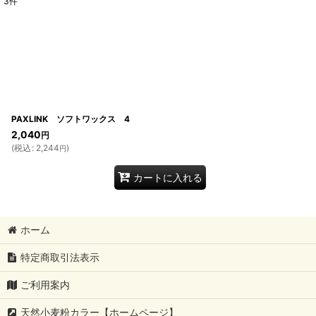
3
件
表示数
:
並び順
:
PAXLINK ソフトワックス 4
2,040
円
(
税込
:
2,244
)
円
カートに入れる
ホーム
特定商取引法表示
ご利用案内
天然小麦粉カラー【ホームページ】