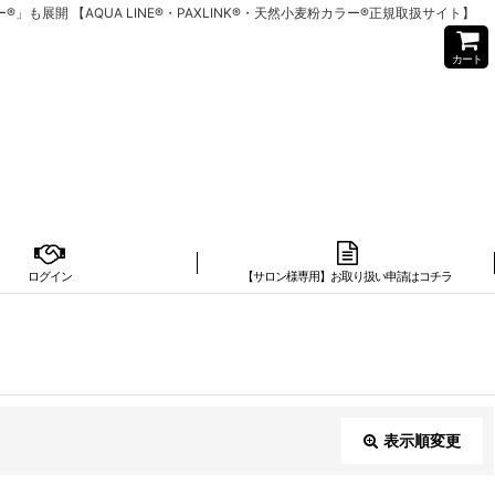
開 【AQUA LINE®・PAXLINK®・天然小麦粉カラー®正規取扱サイト】
カート
ログイン
【サロン様専用】お取り扱い申請はコチラ
表示順変更
閉じる