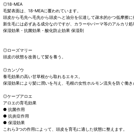
◎18-MEA
毛髪表面は、18-MEAに覆われています。
頭皮から毛先へ毛先から頭皮へと油分を伝達して疎水的かつ低摩擦に
新生毛には必ずある成分なのですが、カラーやパーマ等のアルカリ処
保湿効果・抗菌効果・酸化防止効果 保湿剤
◎ローズマリー
頭皮の状態を改善して髪を養う。
◎カンゾウ
養毛効果の高い甘草根から取れるエキス。
保湿効果により髪に潤いを与え、毛根の女性ホルモン流失を防ぐ働き
◎ケープアロエ
アロエの育毛効果
● 抗菌作用
● 抗炎症作用
● 保湿効果
これら3つの作用によって、頭皮を育毛に適した状態に整えます。