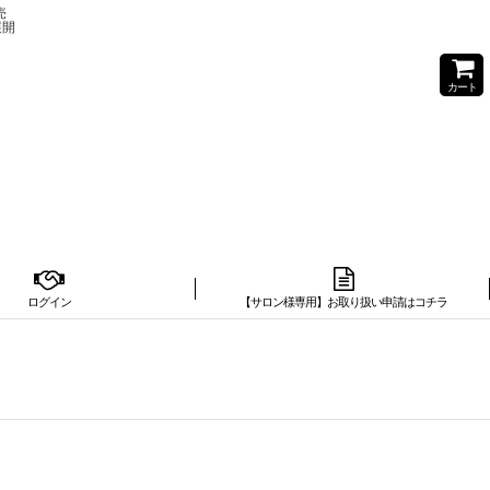
売
展開
カート
ログイン
【サロン様専用】お取り扱い申請はコチラ