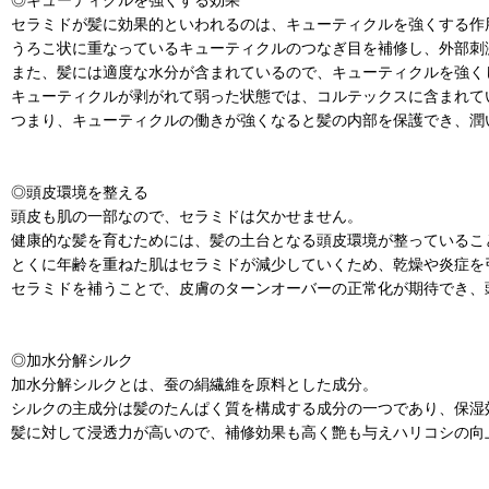
セラミドが髪に効果的といわれるのは、キューティクルを強くする作
うろこ状に重なっているキューティクルのつなぎ目を補修し、外部刺
また、髪には適度な水分が含まれているので、キューティクルを強く
キューティクルが剥がれて弱った状態では、コルテックスに含まれて
つまり、キューティクルの働きが強くなると髪の内部を保護でき、潤
◎頭皮環境を整える
頭皮も肌の一部なので、セラミドは欠かせません。
健康的な髪を育むためには、髪の土台となる頭皮環境が整っているこ
とくに年齢を重ねた肌はセラミドが減少していくため、乾燥や炎症を
セラミドを補うことで、皮膚のターンオーバーの正常化が期待でき、
◎加水分解シルク
加水分解シルクとは、蚕の絹繊維を原料とした成分。
シルクの主成分は髪のたんぱく質を構成する成分の一つであり、保湿
髪に対して浸透力が高いので、補修効果も高く艶も与えハリコシの向