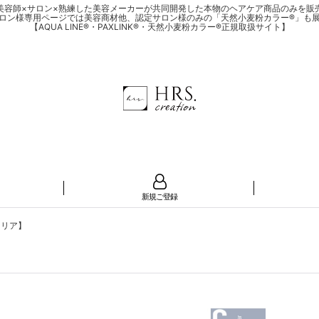
美容師×サロン×熟練した美容メーカーが共同開発した本物のヘアケア商品のみを販
ロン様専用ページでは美容商材他、認定サロン様のみの「天然小麦粉カラー®」も
【AQUA LINE®・PAXLINK®・天然小麦粉カラー®正規取扱サイト】
新規ご登録
クリア】