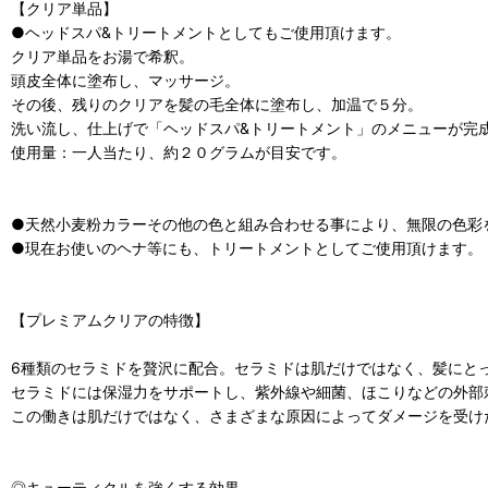
【クリア単品】
●ヘッドスパ&トリートメントとしてもご使用頂けます。
クリア単品をお湯で希釈。
頭皮全体に塗布し、マッサージ。
その後、残りのクリアを髪の毛全体に塗布し、加温で５分。
洗い流し、仕上げで「ヘッドスパ&トリートメント」のメニューが完
使用量：一人当たり、約２０グラムが目安です。
●天然小麦粉カラーその他の色と組み合わせる事により、無限の色彩
●現在お使いのヘナ等にも、トリートメントとしてご使用頂けます。
【プレミアムクリアの特徴】
6種類のセラミドを贅沢に配合。セラミドは肌だけではなく、髪にと
セラミドには保湿力をサポートし、紫外線や細菌、ほこりなどの外部
この働きは肌だけではなく、さまざまな原因によってダメージを受け
◎キューティクルを強くする効果