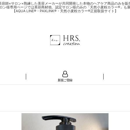
美容師×サロン×熟練した美容メーカーが共同開発した本物のヘアケア商品のみを販
ロン様専用ページでは美容商材他、認定サロン様のみの「天然小麦粉カラー®」も
【AQUA LINE®・PAXLINK®・天然小麦粉カラー®正規取扱サイト】
新規ご登録