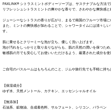
PAXLINK® シトラスミントボディーソープは、サステナブルな方
リフレッシュシトラスミントの爽やかな香りで、さわやかな爽快感と
ジューシーなシトラスの香りが広がり、まるで南国のフルーツ市場に
また、ミントの爽快感が加わることで、シャワータイムには清々しい
す。
肌に乗せるとクリーミーな泡が立ち、優しく洗い上げます。
泡が汚れをしっかりと取り去りながらも、肌の天然の潤いを保つため
敏感肌の方でも安心してお使いいただけるよう、厳選された成分を使
ご自宅のバスルームはもちろんのこと、ジムや旅行先でも手軽に持ち
【保湿成分】
ゆず水、天然メントール、カテキン、エッセンシャルオイル
【無添加】
石油系、鉱物油、合成着色料、サルフェート、シリコン、パラベン