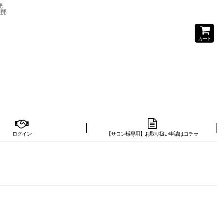
売
展開
カート
ログイン
【サロン様専用】お取り扱い申請はコチラ