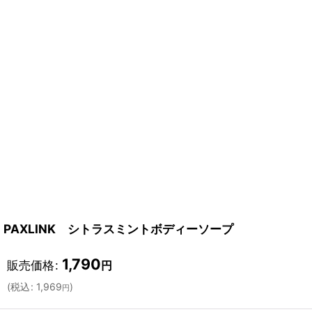
PAXLINK シトラスミントボディーソープ
1,790
販売価格
:
円
(
税込
:
1,969
)
円