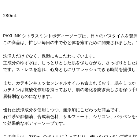
280mL
PAXLINK シトラスミントボディーソープは、日々のバスタイムを
この商品は、忙しい毎日の中で心と体を癒すために開発されました。
洗浄力だけでなく、保湿にもこだわっています。
主成分のゆず水は、しっとりとした肌を保ちながら、さっぱりとした
です。ストレスを忘れ、心身ともにリフレッシュできる時間を提供し
また、カテキンやエッセンシャルオイルも含まれており、肌をしっか
カテキンは抗酸化作用を持っており、肌の老化を防ぎ美しさを保つ手
層特別なものになります。
優れた洗浄成分を使用しつつ、無添加にこだわった商品です。
石油系や鉱物油、合成着色料、サルフェート、シリコン、パラベンを
て効果的なボディーソープです。
この商品は、280mLのボトルに入っており、使いやすいポンプ式を