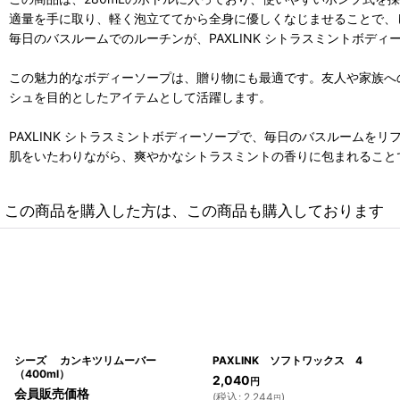
適量を手に取り、軽く泡立ててから全身に優しくなじませることで、
毎日のバスルームでのルーチンが、PAXLINK シトラスミントボデ
この魅力的なボディーソープは、贈り物にも最適です。友人や家族へ
シュを目的としたアイテムとして活躍します。
PAXLINK シトラスミントボディーソープで、毎日のバスルームを
肌をいたわりながら、爽やかなシトラスミントの香りに包まれること
この商品を購入した方は、この商品も購入しております
シーズ カンキツリムーバー
PAXLINK ソフトワックス 4
（400ml）
2,040
円
会員販売価格
(
税込
:
2,244
)
円