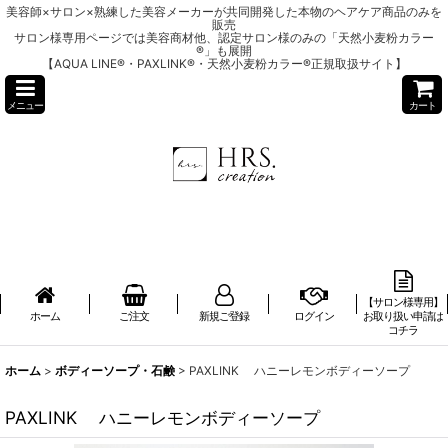
美容師×サロン×熟練した美容メーカーが共同開発した本物のヘアケア商品のみを
販売
サロン様専用ページでは美容商材他、認定サロン様のみの「天然小麦粉カラー
®」も展開
【AQUA LINE®・PAXLINK®・天然小麦粉カラー®正規取扱サイト】
メニュー
カート
【サロン様専用】
ホーム
ご注文
新規ご登録
ログイン
お取り扱い申請は
コチラ
ホーム
>
ボディーソープ・石鹸
>
PAXLINK ハニーレモンボディーソープ
PAXLINK ハニーレモンボディーソープ