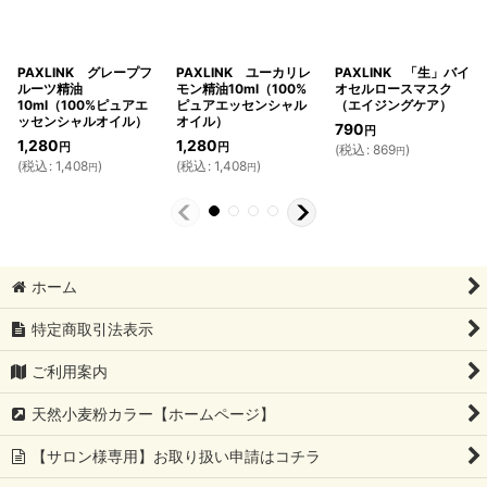
PAXLINK グレープフ
PAXLINK ユーカリレ
PAXLINK 「生」バイ
ルーツ精油
モン精油10ml（100%
オセルロースマスク
10ml（100%ピュアエ
ピュアエッセンシャル
（エイジングケア）
ッセンシャルオイル）
オイル）
790
円
1,280
1,280
円
円
(
税込
:
869
)
円
(
税込
:
1,408
)
(
税込
:
1,408
)
円
円
ホーム
特定商取引法表示
ご利用案内
天然小麦粉カラー【ホームページ】
【サロン様専用】お取り扱い申請はコチラ