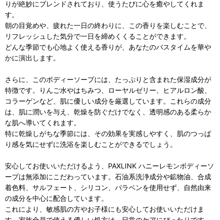
りが絶妙にブレンドされており、使うたびに心を癒やしてくれま
す。
朝の目覚めや、疲れた一日の終わりに、この香りを楽しむことで、
リフレッシュした気分で一日を締めくくることができます。
どんな季節でも心地よく使える香りが、あなたのバスタイムを華や
かに演出します。
さらに、このボディーソープには、たっぷりと含まれた保湿成分が
特徴です。りんご水やはちみつ、ローヤルゼリー、ヒアルロン酸、
コラーゲンなど、肌に優しい成分を厳選しています。これらの成分
は、肌に潤いを与え、乾燥を防ぐだけでなく、透明感のある柔らか
な肌へ導いてくれます。
特に乾燥しがちな季節には、その効果を実感しやすく、肌のつっぱ
り感を気にせずに洗浴を楽しむことができるでしょう。
安心してお使いいただけるよう、PAXLINK ハニーレモンボディーソ
ープは無添加にこだわっています。石油系洗浄成分や鉱物油、合成
着色料、サルフェート、シリコン、パラベンを使用せず、自然由来
の成分を中心に配合しています。
これにより、敏感肌の方やお子様にも安心してお使いいただけま
す。家族全員で使える優しい処方は、日常のケアにぴったりです。