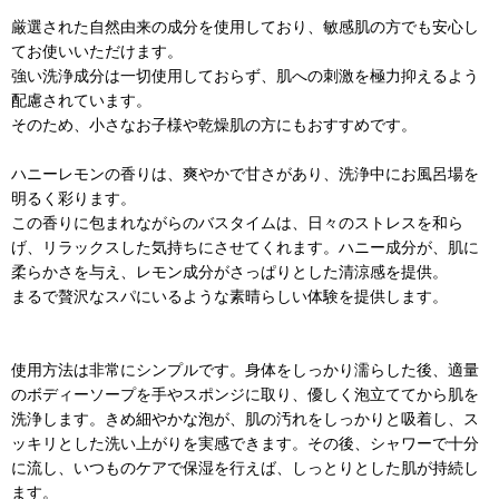
厳選された自然由来の成分を使用しており、敏感肌の方でも安心し
てお使いいただけます。
強い洗浄成分は一切使用しておらず、肌への刺激を極力抑えるよう
配慮されています。
そのため、小さなお子様や乾燥肌の方にもおすすめです。
ハニーレモンの香りは、爽やかで甘さがあり、洗浄中にお風呂場を
明るく彩ります。
この香りに包まれながらのバスタイムは、日々のストレスを和ら
げ、リラックスした気持ちにさせてくれます。ハニー成分が、肌に
柔らかさを与え、レモン成分がさっぱりとした清涼感を提供。
まるで贅沢なスパにいるような素晴らしい体験を提供します。
使用方法は非常にシンプルです。身体をしっかり濡らした後、適量
のボディーソープを手やスポンジに取り、優しく泡立ててから肌を
洗浄します。きめ細やかな泡が、肌の汚れをしっかりと吸着し、ス
ッキリとした洗い上がりを実感できます。その後、シャワーで十分
に流し、いつものケアで保湿を行えば、しっとりとした肌が持続し
ます。